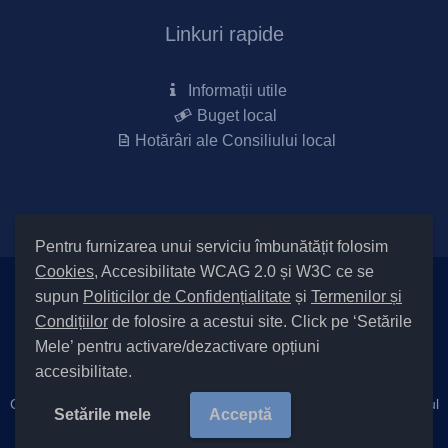
Linkuri rapide
Informații utile
Buget local
Hotărâri ale Consiliului local
Pentru furnizarea unui serviciu îmbunătățit folosim
Cookies
, Accesibilitate WCAG 2.0 și W3C ce se
supun
Politicilor de Confidențialitate
și
Termenilor și
Setări Cookies și Accesibilitate
Condițiilor
de folosire a acestui site. Click pe ‘Setările
|
Informare cu privire la prelucrarea datelor
|
Politică de utilizare
Mele’ pentru activare/dezactivare opțiuni
cookies
|
Termeni și condiții de utilizare a site-ului
|
Politică de
accesibilitate.
confidențialitate site
|
Cod Județ 4 / Județul Bacău / Tipul UAT – 14 – C – Comună / Codul
Setările mele
Acceptă
SIRUTA al Unității Administrativ-Teritoriale 25745 / Tătărăști
Copyright ©
2026 Primăria Tătărăști județul Bacău |
Site Vechi