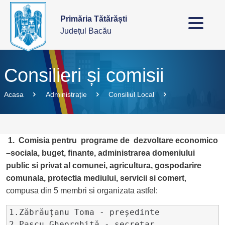
Primăria Tătărăști
Județul Bacău
Consilieri și comisii
Acasa
Administrație
Consiliul Local
1. Comisia pentru programe de dezvoltare economico
–sociala, buget, finante, administrarea domeniului
public si privat al comunei, agricultura, gospodarire
comunala, protectia mediului, servicii si comert
,
compusa din 5 membri si organizata astfel:
1.Zăbrăuțanu Toma - președinte

2.Pascu Gheorghiță - secretar
