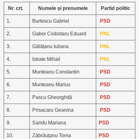
Nr. crt.
Numele și prenumele
Partid politic
1.
Burtescu Gabriel
PSD
2.
Gabor Ciobotaru Eduard
PNL
3.
Gălățanu Iuliana
PNL
4.
Istrate Mihail
PNL
5.
Munteanu Constantin
PSD
6.
Munteanu Marius
PSD
7.
Pascu Gheorghiță
PSD
8.
Prisacaru Geanina
PSD
9.
Sandu Mariana
PSD
10.
Zăbrăuțanu Toma
PSD