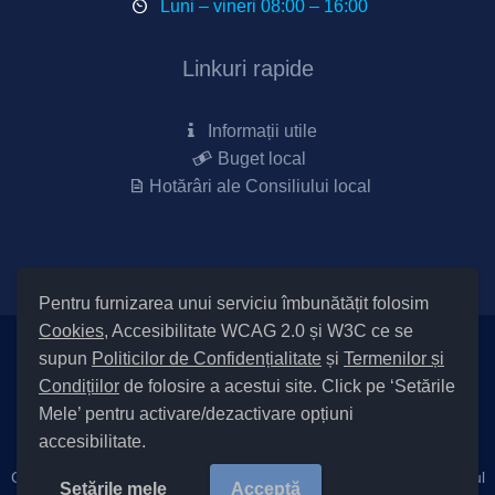
Luni – vineri 08:00 – 16:00
Linkuri rapide
Informații utile
Buget local
Hotărâri ale Consiliului local
Pentru furnizarea unui serviciu îmbunătățit folosim
Cookies
, Accesibilitate WCAG 2.0 și W3C ce se
supun
Politicilor de Confidențialitate
și
Termenilor și
Setări Cookies și Accesibilitate
Condițiilor
de folosire a acestui site. Click pe ‘Setările
|
Informare cu privire la prelucrarea datelor
|
Politică de utilizare
Mele’ pentru activare/dezactivare opțiuni
cookies
|
Termeni și condiții de utilizare a site-ului
|
Politică de
accesibilitate.
confidențialitate site
|
Cod Județ 4 / Județul Bacău / Tipul UAT – 14 – C – Comună / Codul
Setările mele
Acceptă