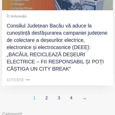
În
Informări
Consiliul Județean Bacău vă aduce la
cunoștință desfășurarea campaniei județene
de colectare a deșeurilor electrice,
electronice și electrocasnice (DEEE):
„BACĂUL RECICLEAZĂ DEȘEURI
ELECTRICE – FII RESPONSABIL ȘI POȚI
CÂȘTIGA UN CITY BREAK”
CITEȘTE
1
2
3
4
→
Categorii