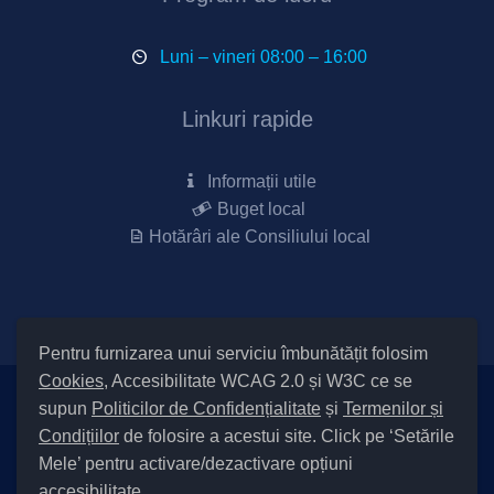
Luni – vineri 08:00 – 16:00
Linkuri rapide
Informații utile
Buget local
Hotărâri ale Consiliului local
Pentru furnizarea unui serviciu îmbunătățit folosim
Cookies
, Accesibilitate WCAG 2.0 și W3C ce se
supun
Politicilor de Confidențialitate
și
Termenilor și
Setări Cookies și Accesibilitate
Condițiilor
de folosire a acestui site. Click pe ‘Setările
|
Informare cu privire la prelucrarea datelor
|
Politică de utilizare
Mele’ pentru activare/dezactivare opțiuni
cookies
|
Termeni și condiții de utilizare a site-ului
|
Politică de
accesibilitate.